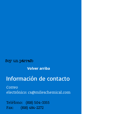
Soy un párrafo
Volver arriba
Información de contacto
Correo
electrónico:
cs@mileschemical.com
Teléfono: (818) 504-3355
Fax: (818) 484-2272