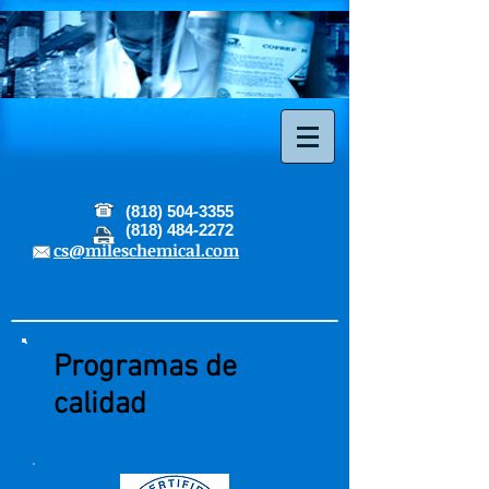
(818) 504-3355
(818) 484-2272
cs@mileschemical.com
Programas de
calidad