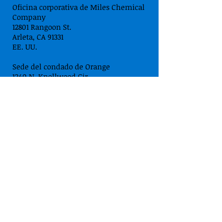
Oficina corporativa de Miles Chemical
Company
12801 Rangoon St.
Arleta, CA 91331
EE. UU.
Sede del condado de Orange
1240 N. Knollwood Cir.
Anaheim, CA 92801
Información adicional de
la compañía
Comunicados de prensa
Testimonios
Información general