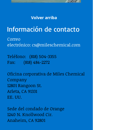
Volver arriba
Información de contacto
Correo
electrónico:
cs@mileschemical.com
Teléfono: (818) 504-3355
Fax: (818) 484-2272
Oficina corporativa de Miles Chemical
Company
12801 Rangoon St.
Arleta, CA 91331
EE. UU.
Sede del condado de Orange
1240 N. Knollwood Cir.
Anaheim, CA 92801