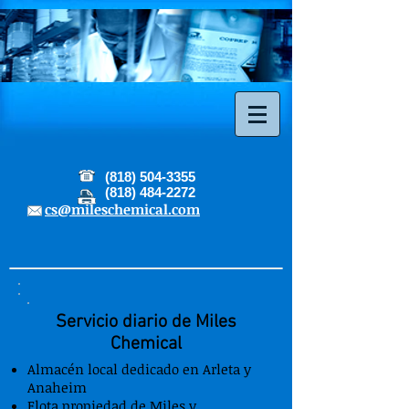
(818) 504-3355
(818) 484-2272
cs@mileschemical.com
Servicio diario de Miles
Chemical
Almacén local dedicado en Arleta y
Anaheim
Flota propiedad de Miles y