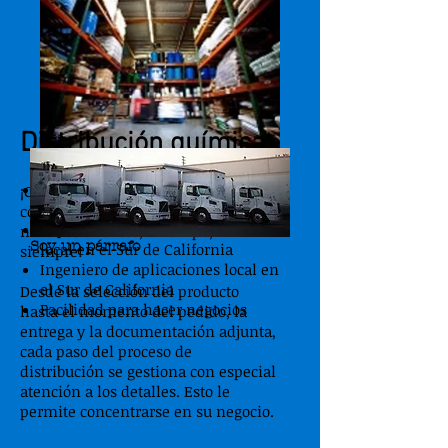
Distribución química
Laboratorio analítico local en el
¡Ofreceremos productos y servicios
Sur de California
competitivos y sin errores a
Representación de ventas técnicas
nuestros clientes, a tiempo,
Soy un párrafo
local en el Sur de California
siempre!
Ingeniero de aplicaciones local en
el Sur de California
Desde la selección del producto
Facilidad para hacer negocios
hasta el momento del pedido, la
entrega y la documentación adjunta,
cada paso del proceso de
distribución se gestiona con especial
atención a los detalles. Esto le
permite concentrarse en su negocio.