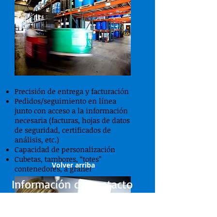
Precisión de entrega y facturación
Pedidos/seguimiento en línea
junto con acceso a la información
necesaria (facturas, hojas de datos
de seguridad, certificados de
análisis, etc.)
Capacidad de personalización
Cubetas, tambores, “totes”
Volver arriba
contenedores, a granel
Información de contacto
Correo
electrónico:
cs@mileschemical.com